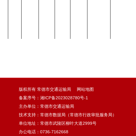
现将常德市交通运输局道路旅客运输相关事项进行公示，
常德市道路运输服务中心反映，并在反映材料上署名，所
必须由其法定代表人或者授权代表签字并盖章；其他组织
者本人签字，并附有效身份证明复印件，否则视同为意见无效。
版权所有 常德市交通运输局
网站地图
公开方式：主动公开
备案序号：
湘ICP备2023028780号-1
主办单位：常德市交通运输局
技术支持：常德市数据局（常德市行政审批服务局）
单位地址：常德市武陵区柳叶大道2999号
办公电话：0736-7162668