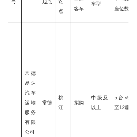
号
起点
讫
车型
客车
座位数
点
常德
易达
汽车
桃
中级及
5台×9
运输
常德
拟购
江
以上
至12座
服务
有限
公司