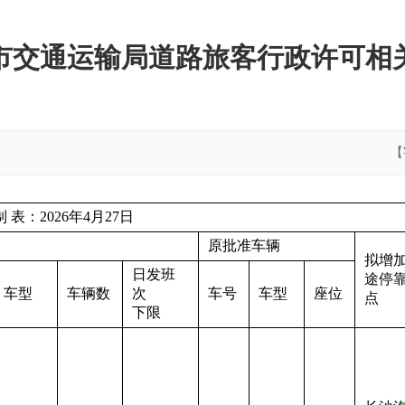
市交通运输局道路旅客行政许可相
【
6年4月27日
原批准车辆
拟增
日发班
途停
车型
车辆数
次
车号
车型
座位
点
下限