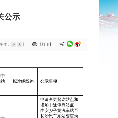
关公示
字体：
】
【打印】
小
大
加中
靠站
拟途经线路
公示事项
申请变更起讫站点和
增加中途停靠站点：
由安乡子龙汽车站至
长沙汽车东站变更为