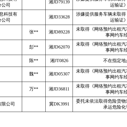
湘
JD79139
分公司
运输证
息科技有
涉嫌提供服务车辆未取得
湘
JD33628
分公司
运输证
未取得《网络预约出租汽
张
**
湘
JD89228
事网约车
未取得《网络预约出租汽
彭
**
湘
JD62070
事网约车
陈
**
湘
JT0826
不在指定地
未取得《网络预约出租汽
魏
**
湘
JD05307
事网约车
未取得《网络预约出租汽
万
**
湘
JD36811
事网约车
委托未依法取得危险货物
有限公司
冀
DK3991
承运危险化