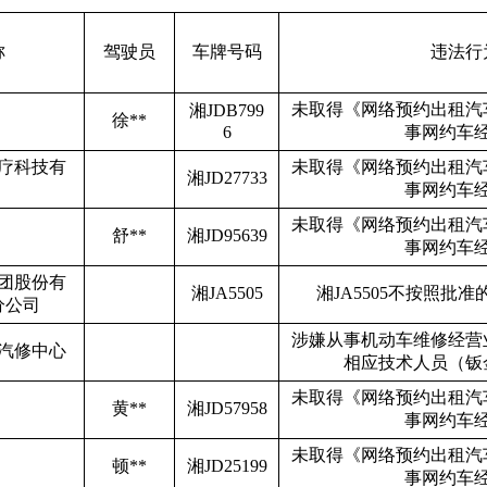
称
驾驶员
车牌号码
违法行
未取得《网络预约出租汽
湘
JDB799
徐
**
6
事网约车
疗科技有
未取得《网络预约出租汽
湘
JD27733
事网约车
未取得《网络预约出租汽
舒
**
湘
JD95639
事网约车
团股份有
湘
JA5505
湘
JA5505
不按照批准
分公司
涉嫌从事机动车维修经营
汽修中心
相应技术人员（钣
未取得《网络预约出租汽
黄
**
湘
JD57958
事网约车
未取得《网络预约出租汽
顿
**
湘
JD25199
事网约车