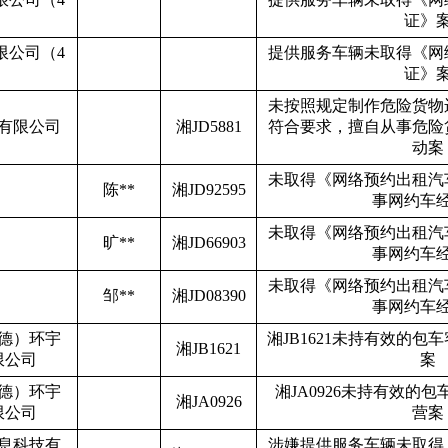
证》
限公司（
4
提供服务车辆未取得《网
证》
未按照规定制作危险货物
有限公司
湘
JD5881
符合要求，擅自从事危险
动案
未取得《网络预约出租汽
陈
**
湘
JD92595
事网约车
未取得《网络预约出租汽
旷
**
湘
JD66903
事网约车
未取得《网络预约出租汽
邹
**
湘
JD08390
事网约车
德）环宇
湘
JB1621
未持有效的包车
湘
JB1621
限公司
案
德）环宇
湘
JA0926
未持有效的包
湘
JA0926
限公司
营案
息科技有
涉嫌提供服务车辆未取得