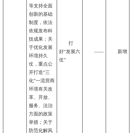
等支持全面
创新的基础
制度，依法
依规发布科
技成果；关
打
于优化发展
好“发展六
——
新增
环境持久
仗”
仗，重点公
开打造“三
化”一流营商
环境有关改
革、开放、
服务、法治
方面的政策
举措；关于
防范化解风