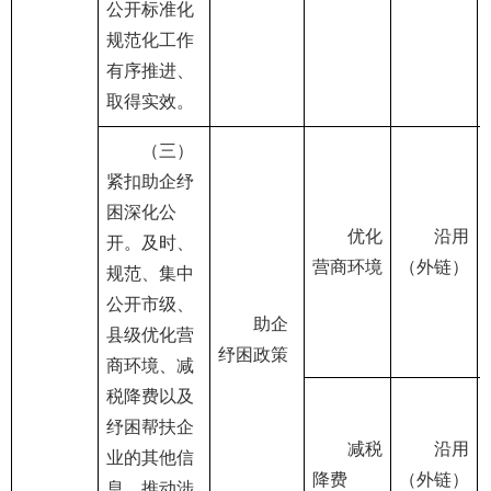
公开标准化
规范化工作
有序推进、
取得实效。
（三）
紧扣助企纾
困深化公
优化
沿用
开。及时、
营商环境
（外链）
规范、集中
公开市级、
助企
县级优化营
纾困政策
商环境、减
税降费以及
纾困帮扶企
减税
沿用
业的其他信
降费
（外链）
息。推动涉