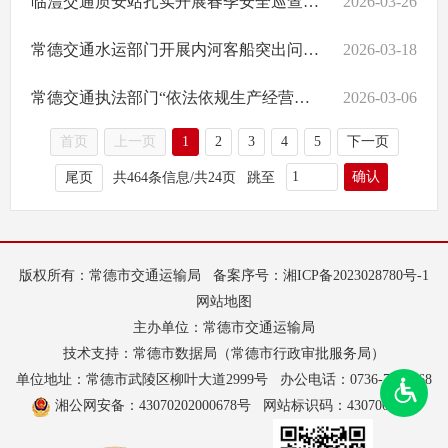
临澧交通质安站扎实开展春季安全巡查工作
2026-03-26
常德交通水运部门开展内河客船突出问题专项整治行动
2026-03-18
常德交通执法部门“依法依规生产经营第一课”护航水运企业复工复产
2026-03-06
首页
上一页
1
2
3
4
5
下一页
确认
尾页
共464条信息/共24页
跳至
版权所有：常德市交通运输局
备案序号：
湘ICP备2023028780号-1
网站地图
主办单位：常德市交通运输局
技术支持：常德市数据局（常德市行政审批服务局）
单位地址：常德市武陵区柳叶大道2999号
办公电话：0736-7162668
湘公网安备：43070202000678号
网站标识码：4307000042