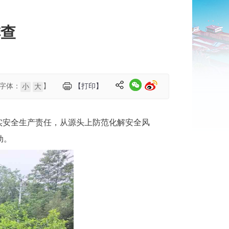
排查
字体：
】
【打印】
小
大
实安全生产责任，从源头上防范化解安全风
动。