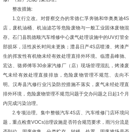
整改措施:
1.立行立改。对督察交办的常德仁孚奔驰和华奥奥迪4S
店，废机油桶、机油滤芯等危险废物与一般工业固体废物混
存。石门县凯德顺汽车维修中心废气处理设施中的UV灯管全
部损坏，活性炭长时间未更换；澧县日产4S店喷漆、烤漆产
生的挥发性有机物未经有效处理直排外环境。临澧县峰驰、
宏达、骆师傅等30余家汽修厂（店）现场管理混乱，烤漆废
气未经有效处理直接排放，危险废物管理不规范、去向不
明。汉寿县汽修行业污染防控措施不落实，废气未经处理直
排外环境，危险废物管理不规范问题于交办问题之日起1个月
内完成污染治理。
2.专项治理。集中整顿汽车4S店、汽车维修门店环境问
题，重点检查VOCs治理设施是否符合规范要求，雨污分流是
否到位，固废收集、分类贮存、转移、处置、固废堆场是否