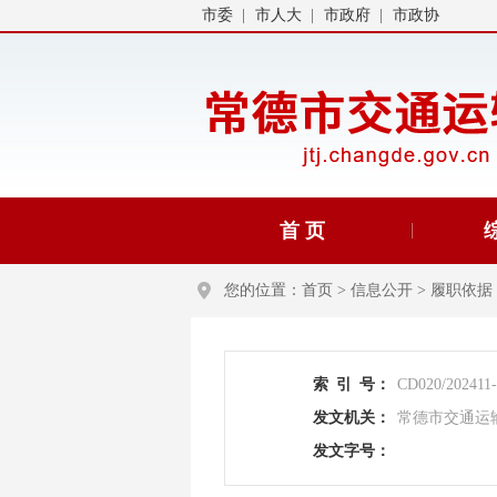
市委
市人大
市政府
市政协
首 页
您的位置：
首页
>
信息公开
>
履职依据
索
引
号：
CD020/202411
发文机关：
常德市交通运
发文字号：