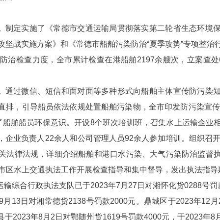
。
制定实施了《常德市交通运输局贯彻落实第二轮省生态环境
攻坚战实施方案》和《常德市船舶污染防治“夏季攻势”专项整治
防治检查力度，全市累计检查在港船舶2197余艘次，立案查处
。
通过微信、短信和面对面等多种形式向船舶主体宣传防污染
直排，引导船员依法依规处置船舶污染物，全市印发防污染宣传手
了船舶船员环保意识。开设8个班次培训班，召集水上运输企业
企业负责人22余人和公司管理人员92余人参加培训。组织召开
关法律法规，详细介绍船舶和港口水污染、大气污染防治监督
县市区水上交通执法工作开展检查指导和集中督导，发出执法指导
输综合行政执法支队已于2023年7月27日对湘怀化货0288号罚款
年9月13日对湘常德货2138号罚款2000元。鼎城区于2023年12
于2023年8月2日对鄂随州货1619号罚款4000元，于2023年