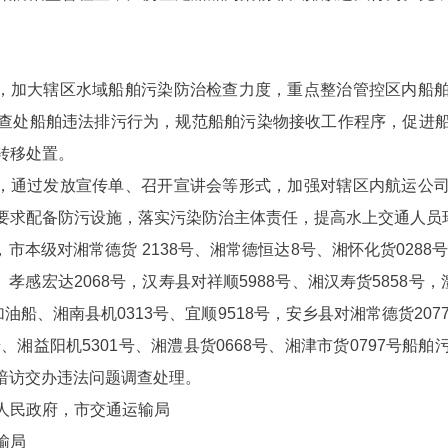
治，加大辖区水域船舶污染防治检查力度，重点整治管控区内船
查处船舶违法排污行为，规范船舶污染物接收工作程序，促进
转移处置。
度，通过发放宣传单、召开宣讲会等形式，加强对辖区内航运公
要求配备防污设施，落实污染防治主体责任，提高水上交通人员
市本级对湘常德货 2138号、湘常德恒达8号、湘怀化货0288
、孝感宏达2068号，汉寿县对祥顺5988号、湘汉寿货5858号
油船、湘南县机0313号、宜顺9518号，安乡县对湘常德货207
、湘益阳机5301号、湘澧县货0668号、湘津市货0797号
成暗访交办违法问题调查处理。
人民政府，市交通运输局
输局