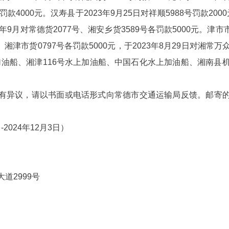
号罚款4000元。汉寿县于2023年9月25日对祥顺5988号罚款200
23年9月对常德货2077号、湘安乡货3589号各罚款5000元。津市
湘津市货0797号各罚款5000元，于2023年8月29日对湘常万众
加油船、湘津116号水上加油船、中国石化水上加油船、湘南县机0
有异议，请以书面或电话形式向常德市交通运输局反馈。邮寄
-2024年12月3日）
道2999号