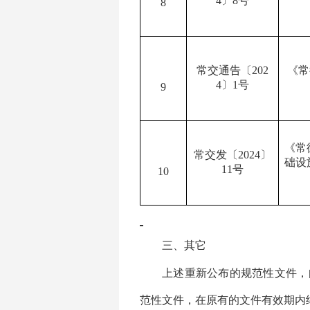
4
〕
8
号
8
常交通告〔
202
《常
4
〕
1
号
9
《常
常交发〔
2024
〕
础设
11
号
10
三、其它
上述重新公布的规范性文件，
范性文件，在原有的文件有效期