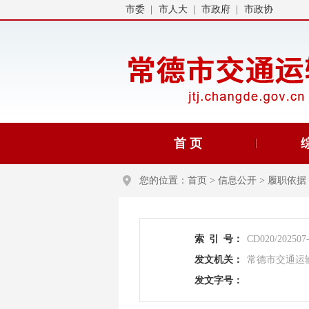
市委
市人大
市政府
市政协
首 页
您的位置：
首页
>
信息公开
>
履职依据
索
引
号：
CD020/202507
发文机关：
常德市交通运
发文字号：