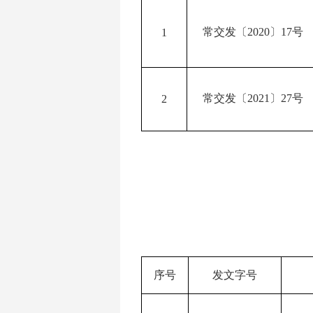
常交发〔
2020
〕
17
号
1
常交发〔
2021
〕
27
号
2
序号
发文字号