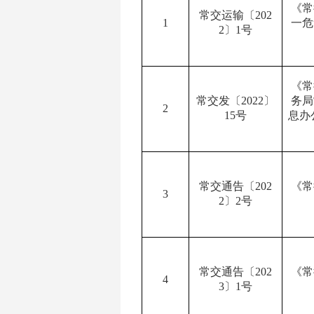
《常
常交运输〔
202
1
一危
2
〕
1
号
《常
常交发〔
2022
〕
务局
2
15
号
息办
常交通告〔
202
《常
3
2
〕
2
号
常交通告〔
202
《常
4
3
〕
1
号