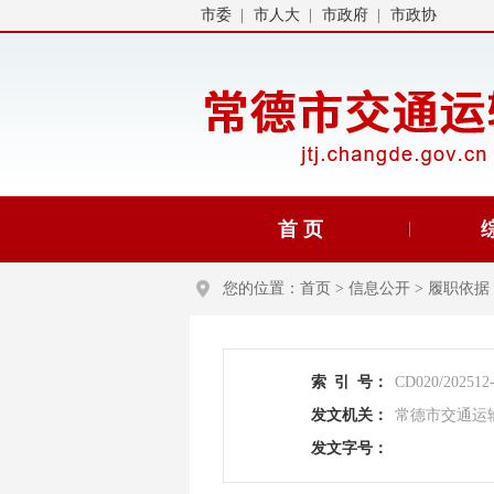
市委
市人大
市政府
市政协
首 页
您的位置：
首页
>
信息公开
>
履职依据
索
引
号：
CD020/202512
发文机关：
常德市交通运
发文字号：