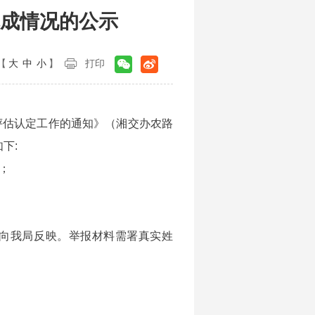
完成情况的公示
【
大
中
小
】
打印
评估认定工作的通知》（湘交办农路
下:
格；
形式向我局反映。举报材料需署真实姓