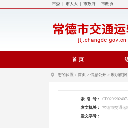
市委
市人大
市政府
市政协
首 页
您的位置：
首页
>
信息公开
>
履职依据
索
引
号：
CD020/202407
发文机关：
常德市交通运
发文字号：