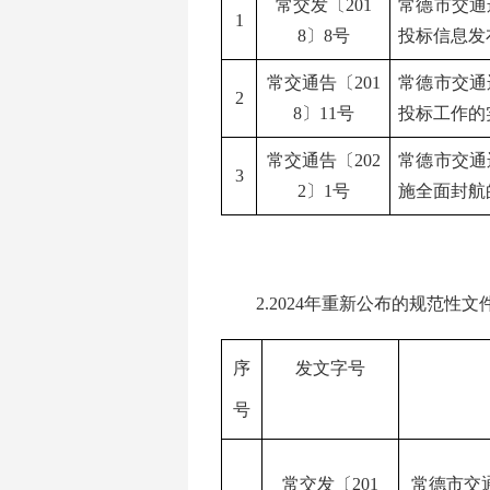
常交发〔
201
常德市交通
1
8
〕
8
号
投标信息发
常交通告〔
201
常德市交通
2
8
〕
11
号
投标工作的
常交
通告
〔
202
常德市交通
3
2
〕
1
号
施全面封航
2.2024年重新公布的规范性文
序
发文字号
号
常交发〔
201
常德市交