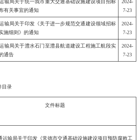
运输局关于
统一我市重大交通基础设施建设项目招标
202
4
-
布有关事宜
的通知
7
-
23
运输局
关于
印发《关于进一步规范交通建设领域招标
202
4
-
实施细则》的通知
7
-
23
运输局关于
澧水石门至澧县航道建设工程施工航段实
202
4
-
的通
告
7
-
23
件目录
文件标题
通运输局关于印发《常德市
交通基础设施建设项目预防腐败工